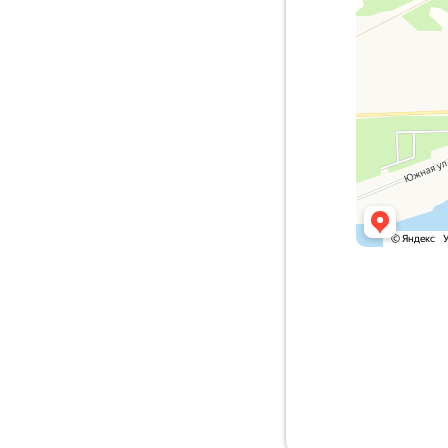
Пермск
деревн