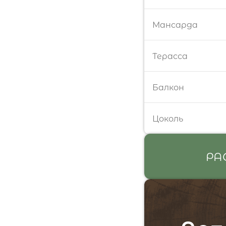
Мансарда
Терасса
Балкон
Цоколь
РА