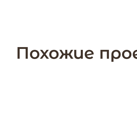
Похожие пр
168 м2
1 этажа
Дом 168 кв.м. Мосто
из профилированного бруса