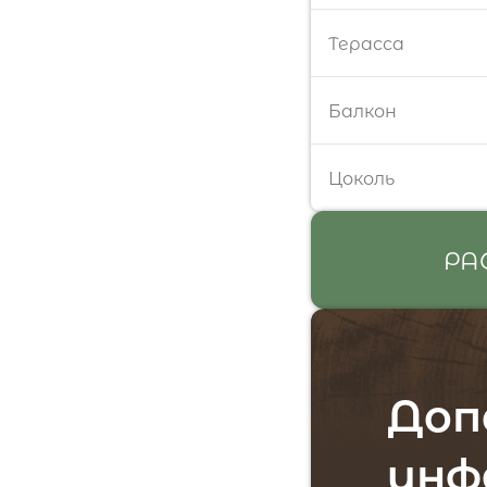
Терасса
Балкон
Цоколь
РА
Доп
инф