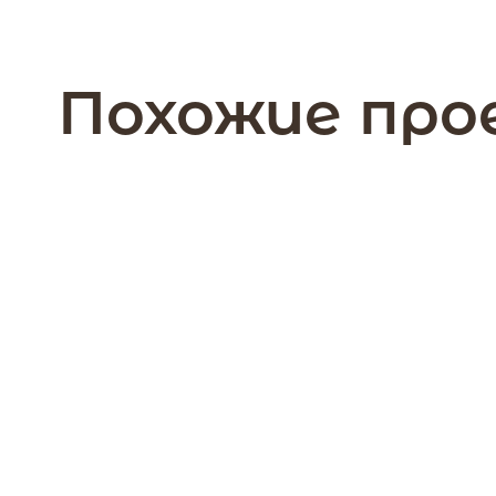
Похожие пр
168 м2
1 этажа
Дом 168 кв.м. Мосто
из профилированного бруса