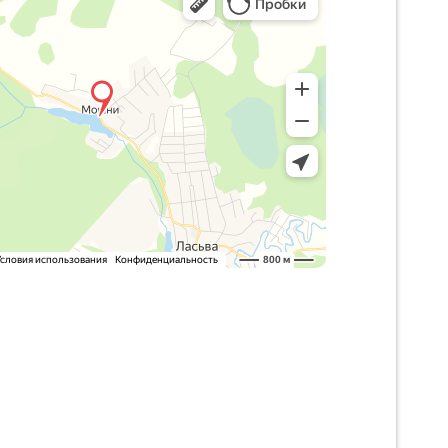
ий край, Краснокамский
пальный округ, деревня