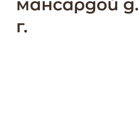
мансардой д
г.