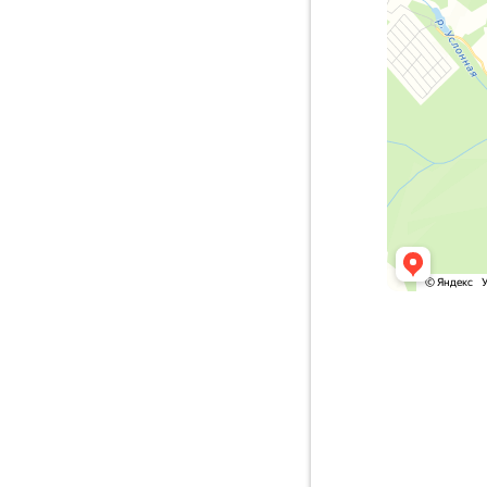
Пермск
муници
Мошни