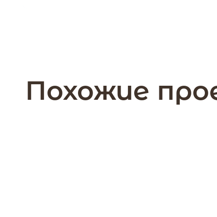
Похожие пр
168 м2
1 этажа
Дом 168 кв.м. Мосто
из профилированного бруса